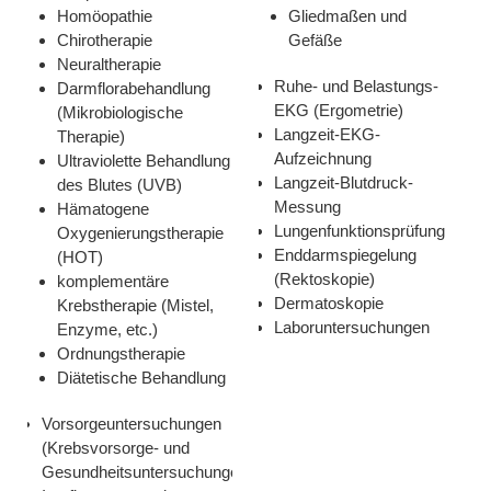
Homöopathie
Gliedmaßen und
Chirotherapie
Gefäße
Neuraltherapie
Ruhe- und Belastungs-
Darmflorabehandlung
EKG (Ergometrie)
(Mikrobiologische
Langzeit-EKG-
Therapie)
Aufzeichnung
Ultraviolette Behandlung
Langzeit-Blutdruck-
des Blutes (UVB)
Messung
Hämatogene
Lungenfunktionsprüfung
Oxygenierungstherapie
Enddarmspiegelung
(HOT)
(Rektoskopie)
komplementäre
Dermatoskopie
Krebstherapie (Mistel,
Laboruntersuchungen
Enzyme, etc.)
Ordnungstherapie
Diätetische Behandlung
Vorsorgeuntersuchungen
(Krebsvorsorge- und
Gesundheitsuntersuchungen)