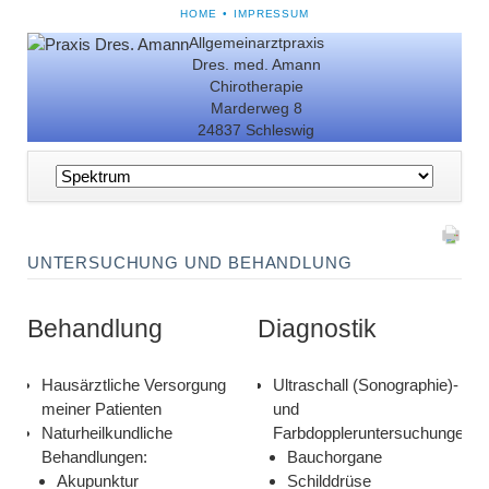
NAVIGATION
HOME
IMPRESSUM
ÜBERSPRINGEN
Allgemeinarztpraxis
Dres. med. Amann
Chirotherapie
Marderweg 8
24837 Schleswig
Navigation
überspringen
UNTERSUCHUNG UND BEHANDLUNG
Behandlung
Diagnostik
Hausärztliche Versorgung
Ultraschall (Sonographie)-
meiner Patienten
und
Naturheilkundliche
Farbdoppleruntersuchungen:
Behandlungen:
Bauchorgane
Akupunktur
Schilddrüse